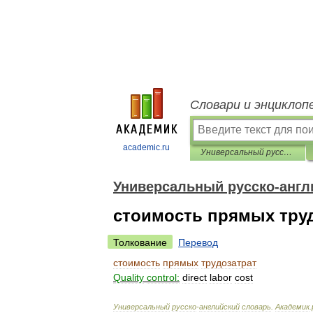
Словари и энциклоп
academic.ru
Универсальный русско-английский словарь
Универсальный русско-англ
стоимость прямых тру
Толкование
Перевод
стоимость
прямых
трудозатрат
Quality
control:
direct
labor
cost
Универсальный
русско
-
английский
словарь
.
Академик
.