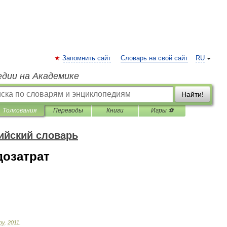
Запомнить сайт
Словарь на свой сайт
RU
едии на Академике
Найти!
Толкования
Переводы
Книги
Игры ⚽
ийский словарь
дозатрат
ру
.
2011
.