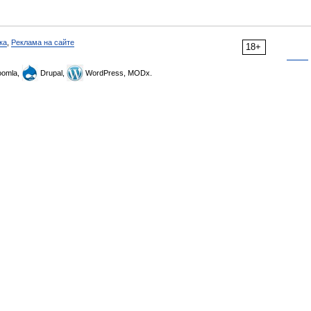
ка
,
Реклама на сайте
18+
omla,
Drupal,
WordPress, MODx.